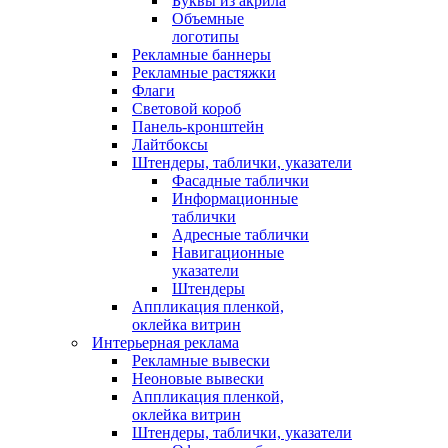
Буквы из акрила
Объемные
логотипы
Рекламные баннеры
Рекламные растяжки
Флаги
Световой короб
Панель-кронштейн
Лайтбоксы
Штендеры, таблички, указатели
Фасадные таблички
Информационные
таблички
Адресные таблички
Навигационные
указатели
Штендеры
Аппликация пленкой,
оклейка витрин
Интерьерная реклама
Рекламные вывески
Неоновые вывески
Аппликация пленкой,
оклейка витрин
Штендеры, таблички, указатели