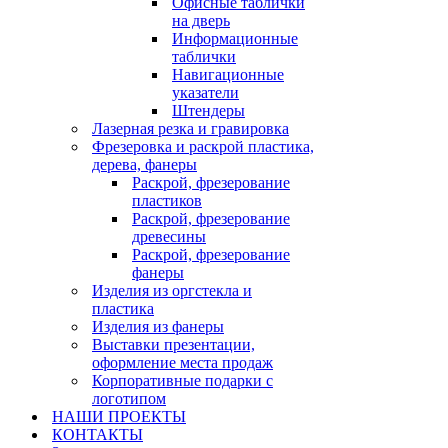
Офисные таблички
на дверь
Информационные
таблички
Навигационные
указатели
Штендеры
Лазерная резка и гравировка
Фрезеровка и раскрой пластика,
дерева, фанеры
Раскрой, фрезерование
пластиков
Раскрой, фрезерование
древесины
Раскрой, фрезерование
фанеры
Изделия из оргстекла и
пластика
Изделия из фанеры
Выставки презентации,
оформление места продаж
Корпоративные подарки с
логотипом
НАШИ ПРОЕКТЫ
КОНТАКТЫ