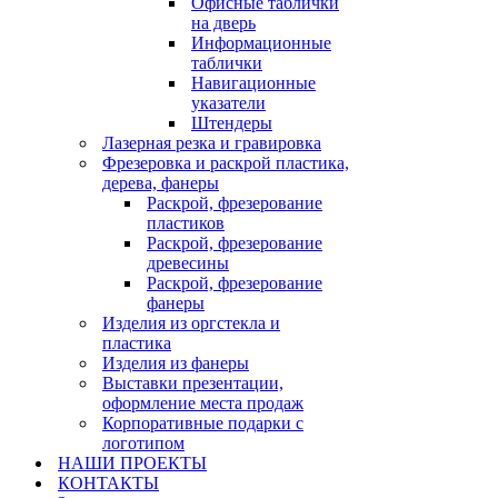
Офисные таблички
на дверь
Информационные
таблички
Навигационные
указатели
Штендеры
Лазерная резка и гравировка
Фрезеровка и раскрой пластика,
дерева, фанеры
Раскрой, фрезерование
пластиков
Раскрой, фрезерование
древесины
Раскрой, фрезерование
фанеры
Изделия из оргстекла и
пластика
Изделия из фанеры
Выставки презентации,
оформление места продаж
Корпоративные подарки с
логотипом
НАШИ ПРОЕКТЫ
КОНТАКТЫ