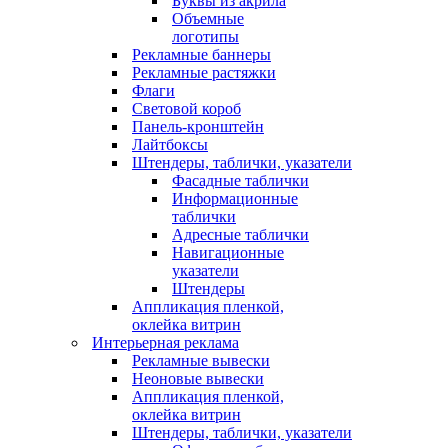
Буквы из акрила
Объемные
логотипы
Рекламные баннеры
Рекламные растяжки
Флаги
Световой короб
Панель-кронштейн
Лайтбоксы
Штендеры, таблички, указатели
Фасадные таблички
Информационные
таблички
Адресные таблички
Навигационные
указатели
Штендеры
Аппликация пленкой,
оклейка витрин
Интерьерная реклама
Рекламные вывески
Неоновые вывески
Аппликация пленкой,
оклейка витрин
Штендеры, таблички, указатели