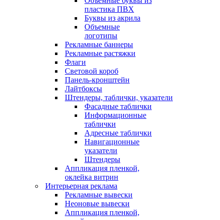
Объемные буквы из
пластика ПВХ
Буквы из акрила
Объемные
логотипы
Рекламные баннеры
Рекламные растяжки
Флаги
Световой короб
Панель-кронштейн
Лайтбоксы
Штендеры, таблички, указатели
Фасадные таблички
Информационные
таблички
Адресные таблички
Навигационные
указатели
Штендеры
Аппликация пленкой,
оклейка витрин
Интерьерная реклама
Рекламные вывески
Неоновые вывески
Аппликация пленкой,