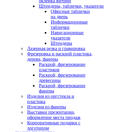
оклейка витрин
Штендеры, таблички, указатели
Офисные таблички
на дверь
Информационные
таблички
Навигационные
указатели
Штендеры
Лазерная резка и гравировка
Фрезеровка и раскрой пластика,
дерева, фанеры
Раскрой, фрезерование
пластиков
Раскрой, фрезерование
древесины
Раскрой, фрезерование
фанеры
Изделия из оргстекла и
пластика
Изделия из фанеры
Выставки презентации,
оформление места продаж
Корпоративные подарки с
логотипом