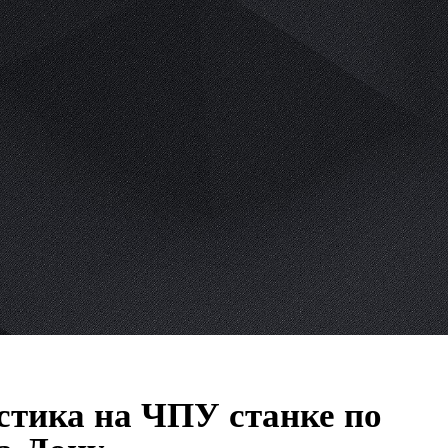
стика на ЧПУ станке по