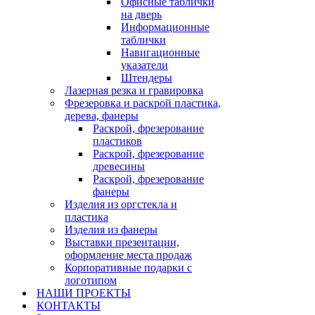
Офисные таблички
на дверь
Информационные
таблички
Навигационные
указатели
Штендеры
Лазерная резка и гравировка
Фрезеровка и раскрой пластика,
дерева, фанеры
Раскрой, фрезерование
пластиков
Раскрой, фрезерование
древесины
Раскрой, фрезерование
фанеры
Изделия из оргстекла и
пластика
Изделия из фанеры
Выставки презентации,
оформление места продаж
Корпоративные подарки с
логотипом
НАШИ ПРОЕКТЫ
КОНТАКТЫ