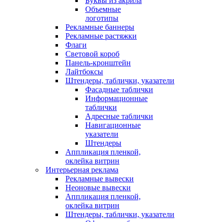
Буквы из акрила
Объемные
логотипы
Рекламные баннеры
Рекламные растяжки
Флаги
Световой короб
Панель-кронштейн
Лайтбоксы
Штендеры, таблички, указатели
Фасадные таблички
Информационные
таблички
Адресные таблички
Навигационные
указатели
Штендеры
Аппликация пленкой,
оклейка витрин
Интерьерная реклама
Рекламные вывески
Неоновые вывески
Аппликация пленкой,
оклейка витрин
Штендеры, таблички, указатели