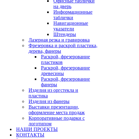
Офисные таблички
на дверь
Информационные
таблички
Навигационные
указатели
Штендеры
Лазерная резка и гравировка
Фрезеровка и раскрой пластика,
дерева, фанеры
Раскрой, фрезерование
пластиков
Раскрой, фрезерование
древесины
Раскрой, фрезерование
фанеры
Изделия из оргстекла и
пластика
Изделия из фанеры
Выставки презентации,
оформление места продаж
Корпоративные подарки с
логотипом
НАШИ ПРОЕКТЫ
КОНТАКТЫ