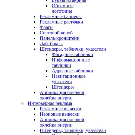
Буквы из акрила
Объемные
логотипы
Рекламные баннеры
Рекламные растяжки
Флаги
Световой короб
Панель-кронштейн
Лайтбоксы
Штендеры, таблички, указатели
Фасадные таблички
Информационные
таблички
Адресные таблички
Навигационные
указатели
Штендеры
Аппликация пленкой,
оклейка витрин
Интерьерная реклама
Рекламные вывески
Неоновые вывески
Аппликация пленкой,
оклейка витрин
Штендеры, таблички, указатели