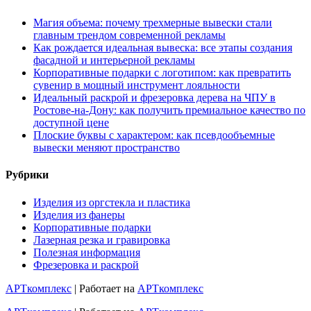
Магия объема: почему трехмерные вывески стали
главным трендом современной рекламы
Как рождается идеальная вывеска: все этапы создания
фасадной и интерьерной рекламы
Корпоративные подарки с логотипом: как превратить
сувенир в мощный инструмент лояльности
Идеальный раскрой и фрезеровка дерева на ЧПУ в
Ростове-на-Дону: как получить премиальное качество по
доступной цене
Плоские буквы с характером: как псевдообъемные
вывески меняют пространство
Рубрики
Изделия из оргстекла и пластика
Изделия из фанеры
Корпоративные подарки
Лазерная резка и гравировка
Полезная информация
Фрезеровка и раскрой
АРТкомплекс
| Работает на
АРТкомплекс