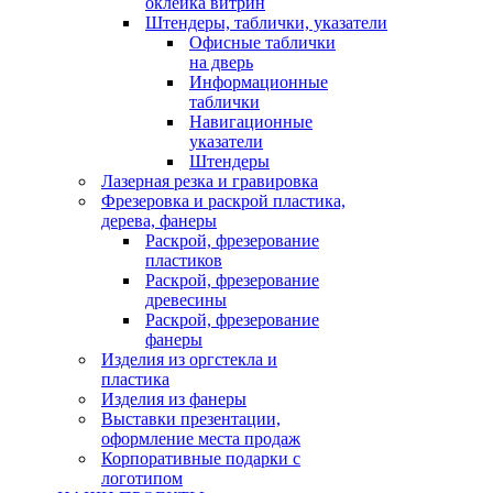
оклейка витрин
Штендеры, таблички, указатели
Офисные таблички
на дверь
Информационные
таблички
Навигационные
указатели
Штендеры
Лазерная резка и гравировка
Фрезеровка и раскрой пластика,
дерева, фанеры
Раскрой, фрезерование
пластиков
Раскрой, фрезерование
древесины
Раскрой, фрезерование
фанеры
Изделия из оргстекла и
пластика
Изделия из фанеры
Выставки презентации,
оформление места продаж
Корпоративные подарки с
логотипом