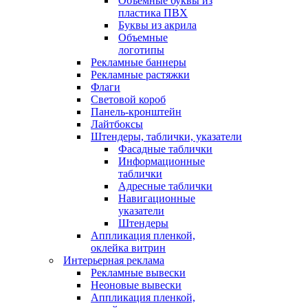
Объемные буквы из
пластика ПВХ
Буквы из акрила
Объемные
логотипы
Рекламные баннеры
Рекламные растяжки
Флаги
Световой короб
Панель-кронштейн
Лайтбоксы
Штендеры, таблички, указатели
Фасадные таблички
Информационные
таблички
Адресные таблички
Навигационные
указатели
Штендеры
Аппликация пленкой,
оклейка витрин
Интерьерная реклама
Рекламные вывески
Неоновые вывески
Аппликация пленкой,