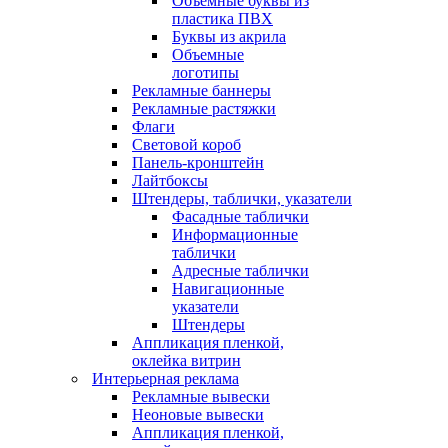
Объемные буквы из
пластика ПВХ
Буквы из акрила
Объемные
логотипы
Рекламные баннеры
Рекламные растяжки
Флаги
Световой короб
Панель-кронштейн
Лайтбоксы
Штендеры, таблички, указатели
Фасадные таблички
Информационные
таблички
Адресные таблички
Навигационные
указатели
Штендеры
Аппликация пленкой,
оклейка витрин
Интерьерная реклама
Рекламные вывески
Неоновые вывески
Аппликация пленкой,