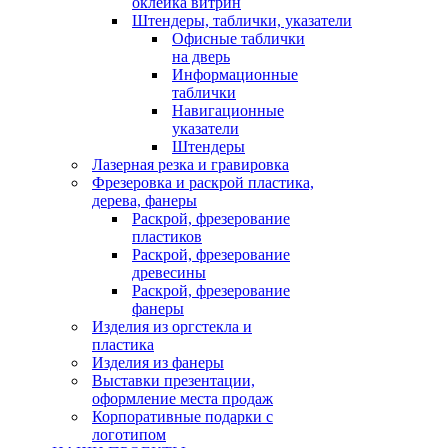
оклейка витрин
Штендеры, таблички, указатели
Офисные таблички
на дверь
Информационные
таблички
Навигационные
указатели
Штендеры
Лазерная резка и гравировка
Фрезеровка и раскрой пластика,
дерева, фанеры
Раскрой, фрезерование
пластиков
Раскрой, фрезерование
древесины
Раскрой, фрезерование
фанеры
Изделия из оргстекла и
пластика
Изделия из фанеры
Выставки презентации,
оформление места продаж
Корпоративные подарки с
логотипом