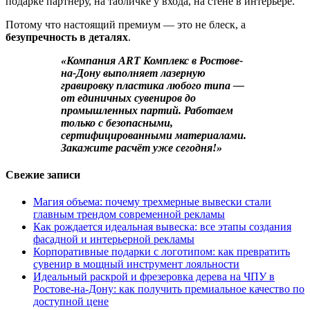
подарке партнёру, на табличке у входа, на стене в интерьере.
Потому что настоящий премиум — это не блеск, а
безупречность в деталях
.
«Компания ART Комплекс в Ростове-
на-Дону выполняет лазерную
гравировку пластика любого типа —
от единичных сувениров до
промышленных партий. Работаем
только с безопасными,
сертифицированными материалами.
Закажите расчёт уже сегодня!»
Свежие записи
Магия объема: почему трехмерные вывески стали
главным трендом современной рекламы
Как рождается идеальная вывеска: все этапы создания
фасадной и интерьерной рекламы
Корпоративные подарки с логотипом: как превратить
сувенир в мощный инструмент лояльности
Идеальный раскрой и фрезеровка дерева на ЧПУ в
Ростове-на-Дону: как получить премиальное качество по
доступной цене