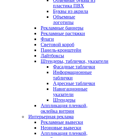
Объемные буквы из
пластика ПВХ
Буквы из акрила
Объемные
логотипы
Рекламные баннеры
Рекламные растяжки
Флаги
Световой короб
Панель-кронштейн
Лайтбоксы
Штендеры, таблички, указатели
Фасадные таблички
Информационные
таблички
Адресные таблички
Навигационные
указатели
Штендеры
Аппликация пленкой,
оклейка витрин
Интерьерная реклама
Рекламные вывески
Неоновые вывески
Аппликация пленкой,