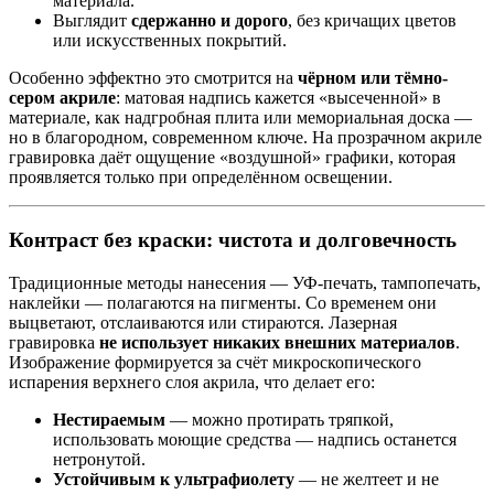
материала.
Выглядит
сдержанно и дорого
, без кричащих цветов
или искусственных покрытий.
Особенно эффектно это смотрится на
чёрном или тёмно-
сером акриле
: матовая надпись кажется «высеченной» в
материале, как надгробная плита или мемориальная доска —
но в благородном, современном ключе. На прозрачном акриле
гравировка даёт ощущение «воздушной» графики, которая
проявляется только при определённом освещении.
Контраст без краски: чистота и долговечность
Традиционные методы нанесения — УФ-печать, тампопечать,
наклейки — полагаются на пигменты. Со временем они
выцветают, отслаиваются или стираются. Лазерная
гравировка
не использует никаких внешних материалов
.
Изображение формируется за счёт микроскопического
испарения верхнего слоя акрила, что делает его:
Нестираемым
— можно протирать тряпкой,
использовать моющие средства — надпись останется
нетронутой.
Устойчивым к ультрафиолету
— не желтеет и не