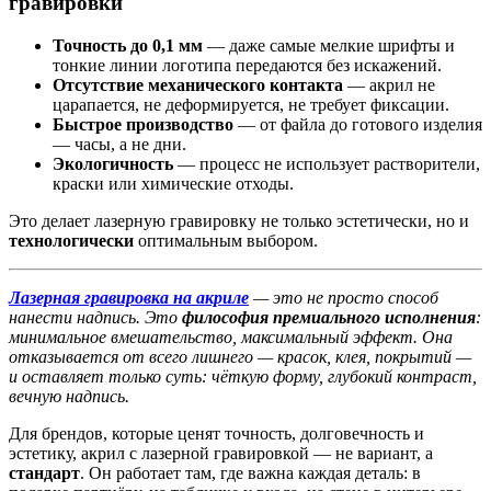
гравировки
Точность до 0,1 мм
— даже самые мелкие шрифты и
тонкие линии логотипа передаются без искажений.
Отсутствие механического контакта
— акрил не
царапается, не деформируется, не требует фиксации.
Быстрое производство
— от файла до готового изделия
— часы, а не дни.
Экологичность
— процесс не использует растворители,
краски или химические отходы.
Это делает лазерную гравировку не только эстетически, но и
технологически
оптимальным выбором.
Лазерная гравировка на акриле
— это не просто способ
нанести надпись. Это
философия премиального исполнения
:
минимальное вмешательство, максимальный эффект. Она
отказывается от всего лишнего — красок, клея, покрытий —
и оставляет только суть: чёткую форму, глубокий контраст,
вечную надпись.
Для брендов, которые ценят точность, долговечность и
эстетику, акрил с лазерной гравировкой — не вариант, а
стандарт
. Он работает там, где важна каждая деталь: в