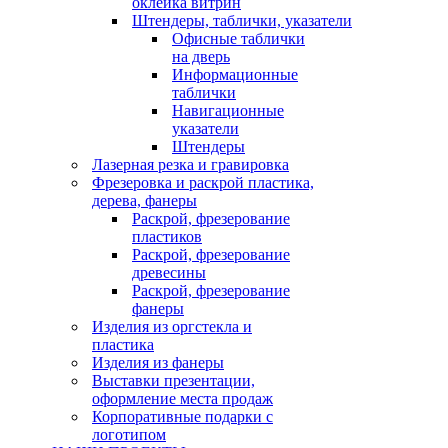
оклейка витрин
Штендеры, таблички, указатели
Офисные таблички
на дверь
Информационные
таблички
Навигационные
указатели
Штендеры
Лазерная резка и гравировка
Фрезеровка и раскрой пластика,
дерева, фанеры
Раскрой, фрезерование
пластиков
Раскрой, фрезерование
древесины
Раскрой, фрезерование
фанеры
Изделия из оргстекла и
пластика
Изделия из фанеры
Выставки презентации,
оформление места продаж
Корпоративные подарки с
логотипом