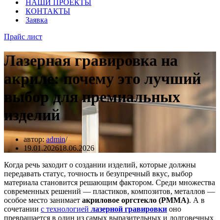
НАШИ ПРОЕКТЫ
КОНТАКТЫ
Заявка
Прайс лист
Лазерная гравировка на
акриле: почему это лучший
выбор для премиальных
изделий
автор:
admin
19.01.2026
18.06.2026
Когда речь заходит о создании изделий, которые должны
передавать статус, точность и безупречный вкус, выбор
материала становится решающим фактором. Среди множества
современных решений — пластиков, композитов, металлов —
особое место занимает
акриловое оргстекло (PMMA)
. А в
сочетании
с технологией
лазерной гравировки
оно
превращается в один из самых выразительных и долговечных