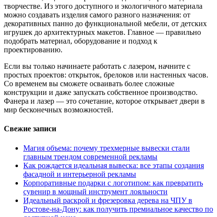
творчестве. Из этого доступного и экологичного материала
можно создавать изделия самого разного назначения: от
декоративных панно до функциональной мебели, от детских
игрушек до архитектурных макетов. Главное — правильно
подобрать материал, оборудование и подход к
проектированию.
Если вы только начинаете работать с лазером, начните с
простых проектов: открыток, брелоков или настенных часов.
Со временем вы сможете осваивать более сложные
конструкции и даже запускать собственное производство.
Фанера и лазер — это сочетание, которое открывает двери в
мир бесконечных возможностей.
Свежие записи
Магия объема: почему трехмерные вывески стали
главным трендом современной рекламы
Как рождается идеальная вывеска: все этапы создания
фасадной и интерьерной рекламы
Корпоративные подарки с логотипом: как превратить
сувенир в мощный инструмент лояльности
Идеальный раскрой и фрезеровка дерева на ЧПУ в
Ростове-на-Дону: как получить премиальное качество по