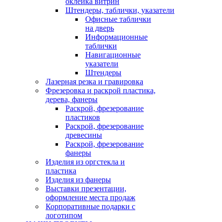
оклейка витрин
Штендеры, таблички, указатели
Офисные таблички
на дверь
Информационные
таблички
Навигационные
указатели
Штендеры
Лазерная резка и гравировка
Фрезеровка и раскрой пластика,
дерева, фанеры
Раскрой, фрезерование
пластиков
Раскрой, фрезерование
древесины
Раскрой, фрезерование
фанеры
Изделия из оргстекла и
пластика
Изделия из фанеры
Выставки презентации,
оформление места продаж
Корпоративные подарки с
логотипом