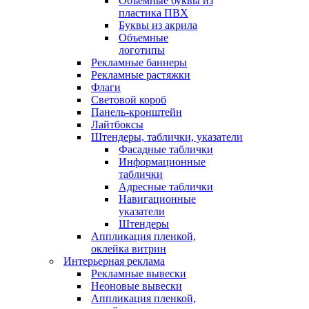
Объемные буквы из
пластика ПВХ
Буквы из акрила
Объемные
логотипы
Рекламные баннеры
Рекламные растяжки
Флаги
Световой короб
Панель-кронштейн
Лайтбоксы
Штендеры, таблички, указатели
Фасадные таблички
Информационные
таблички
Адресные таблички
Навигационные
указатели
Штендеры
Аппликация пленкой,
оклейка витрин
Интерьерная реклама
Рекламные вывески
Неоновые вывески
Аппликация пленкой,