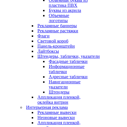
Объемные буквы из
пластика ПВХ
Буквы из акрила
Объемные
логотипы
Рекламные баннеры
Рекламные растяжки
Флаги
Световой короб
Панель-кронштейн
Лайтбоксы
Штендеры, таблички, указатели
Фасадные таблички
Информационные
таблички
Адресные таблички
Навигационные
указатели
Штендеры
Аппликация пленкой,
оклейка витрин
Интерьерная реклама
Рекламные вывески
Неоновые вывески
Аппликация пленкой,