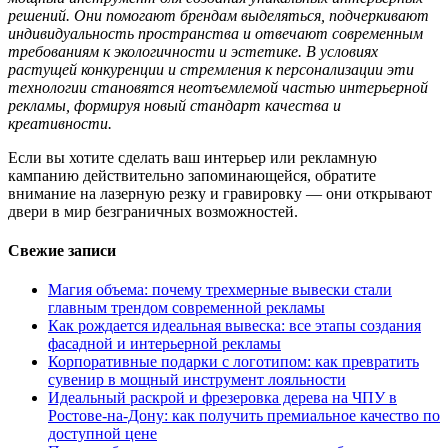
решений. Они помогают брендам выделяться, подчеркивают
индивидуальность пространства и отвечают современным
требованиям к экологичности и эстетике. В условиях
растущей конкуренции и стремления к персонализации эти
технологии становятся неотъемлемой частью интерьерной
рекламы, формируя новый стандарт качества и
креативности.
Если вы хотите сделать ваш интерьер или рекламную
кампанию действительно запоминающейся, обратите
внимание на лазерную резку и гравировку — они открывают
двери в мир безграничных возможностей.
Свежие записи
Магия объема: почему трехмерные вывески стали
главным трендом современной рекламы
Как рождается идеальная вывеска: все этапы создания
фасадной и интерьерной рекламы
Корпоративные подарки с логотипом: как превратить
сувенир в мощный инструмент лояльности
Идеальный раскрой и фрезеровка дерева на ЧПУ в
Ростове-на-Дону: как получить премиальное качество по
доступной цене