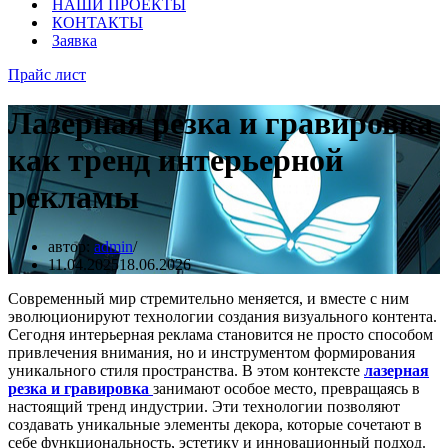
НАШИ ПРОЕКТЫ
КОНТАКТЫ
Заявка
Прайс лист
Лазерная резка и гравировка
как тренд интерьерной
рекламы
автор:
admin
11.04.2025
18.06.2026
Современный мир стремительно меняется, и вместе с ним
эволюционируют технологии создания визуального контента.
Сегодня интерьерная реклама становится не просто способом
привлечения внимания, но и инструментом формирования
уникального стиля пространства. В этом контексте
лазерная
резка и гравировка
занимают особое место, превращаясь в
настоящий тренд индустрии. Эти технологии позволяют
создавать уникальные элементы декора, которые сочетают в
себе функциональность, эстетику и инновационный подход.