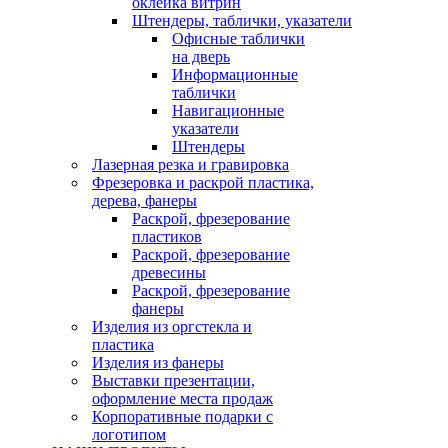
оклейка витрин
Штендеры, таблички, указатели
Офисные таблички
на дверь
Информационные
таблички
Навигационные
указатели
Штендеры
Лазерная резка и гравировка
Фрезеровка и раскрой пластика,
дерева, фанеры
Раскрой, фрезерование
пластиков
Раскрой, фрезерование
древесины
Раскрой, фрезерование
фанеры
Изделия из оргстекла и
пластика
Изделия из фанеры
Выставки презентации,
оформление места продаж
Корпоративные подарки с
логотипом