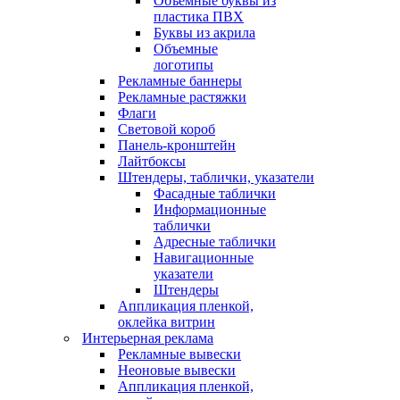
Объемные буквы из
пластика ПВХ
Буквы из акрила
Объемные
логотипы
Рекламные баннеры
Рекламные растяжки
Флаги
Световой короб
Панель-кронштейн
Лайтбоксы
Штендеры, таблички, указатели
Фасадные таблички
Информационные
таблички
Адресные таблички
Навигационные
указатели
Штендеры
Аппликация пленкой,
оклейка витрин
Интерьерная реклама
Рекламные вывески
Неоновые вывески
Аппликация пленкой,