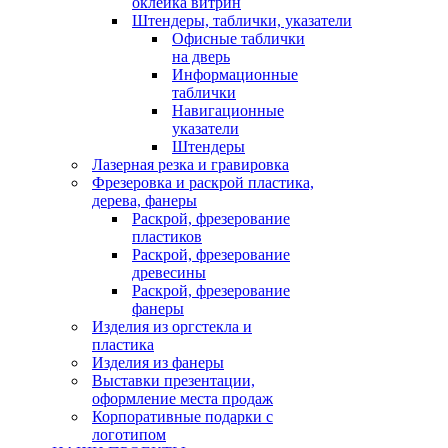
оклейка витрин
Штендеры, таблички, указатели
Офисные таблички
на дверь
Информационные
таблички
Навигационные
указатели
Штендеры
Лазерная резка и гравировка
Фрезеровка и раскрой пластика,
дерева, фанеры
Раскрой, фрезерование
пластиков
Раскрой, фрезерование
древесины
Раскрой, фрезерование
фанеры
Изделия из оргстекла и
пластика
Изделия из фанеры
Выставки презентации,
оформление места продаж
Корпоративные подарки с
логотипом