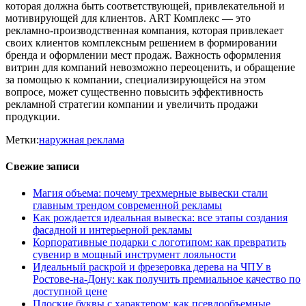
которая должна быть соответствующей, привлекательной и
мотивирующей для клиентов. ART Комплекс — это
рекламно-производственная компания, которая привлекает
своих клиентов комплексным решением в формировании
бренда и оформлении мест продаж. Важность оформления
витрин для компаний невозможно переоценить, и обращение
за помощью к компании, специализирующейся на этом
вопросе, может существенно повысить эффективность
рекламной стратегии компании и увеличить продажи
продукции.
Метки:
наружная реклама
Свежие записи
Магия объема: почему трехмерные вывески стали
главным трендом современной рекламы
Как рождается идеальная вывеска: все этапы создания
фасадной и интерьерной рекламы
Корпоративные подарки с логотипом: как превратить
сувенир в мощный инструмент лояльности
Идеальный раскрой и фрезеровка дерева на ЧПУ в
Ростове-на-Дону: как получить премиальное качество по
доступной цене
Плоские буквы с характером: как псевдообъемные