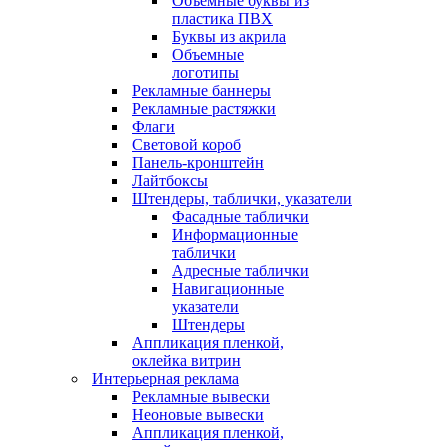
Объемные буквы из
пластика ПВХ
Буквы из акрила
Объемные
логотипы
Рекламные баннеры
Рекламные растяжки
Флаги
Световой короб
Панель-кронштейн
Лайтбоксы
Штендеры, таблички, указатели
Фасадные таблички
Информационные
таблички
Адресные таблички
Навигационные
указатели
Штендеры
Аппликация пленкой,
оклейка витрин
Интерьерная реклама
Рекламные вывески
Неоновые вывески
Аппликация пленкой,