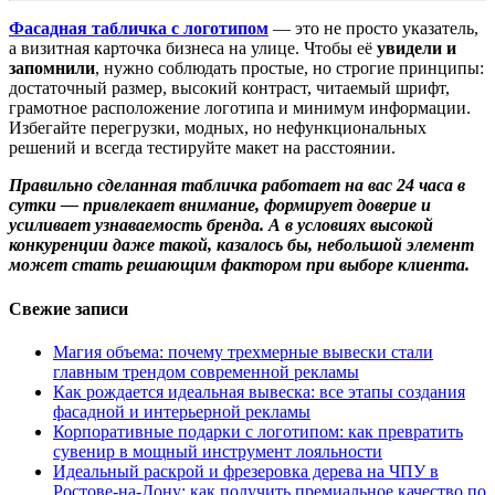
Фасадная табличка с логотипом
— это не просто указатель,
а визитная карточка бизнеса на улице. Чтобы её
увидели и
запомнили
, нужно соблюдать простые, но строгие принципы:
достаточный размер, высокий контраст, читаемый шрифт,
грамотное расположение логотипа и минимум информации.
Избегайте перегрузки, модных, но нефункциональных
решений и всегда тестируйте макет на расстоянии.
Правильно сделанная табличка работает на вас 24 часа в
сутки — привлекает внимание, формирует доверие и
усиливает узнаваемость бренда. А в условиях высокой
конкуренции даже такой, казалось бы, небольшой элемент
может стать решающим фактором при выборе клиента.
Свежие записи
Магия объема: почему трехмерные вывески стали
главным трендом современной рекламы
Как рождается идеальная вывеска: все этапы создания
фасадной и интерьерной рекламы
Корпоративные подарки с логотипом: как превратить
сувенир в мощный инструмент лояльности
Идеальный раскрой и фрезеровка дерева на ЧПУ в
Ростове-на-Дону: как получить премиальное качество по