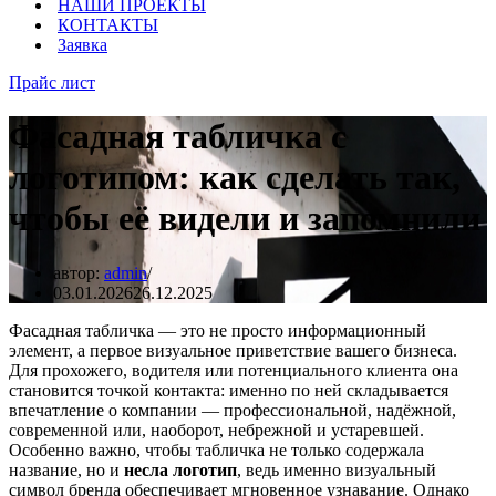
НАШИ ПРОЕКТЫ
КОНТАКТЫ
Заявка
Прайс лист
Фасадная табличка с
логотипом: как сделать так,
чтобы её видели и запомнили
автор:
admin
03.01.2026
26.12.2025
Фасадная табличка — это не просто информационный
элемент, а первое визуальное приветствие вашего бизнеса.
Для прохожего, водителя или потенциального клиента она
становится точкой контакта: именно по ней складывается
впечатление о компании — профессиональной, надёжной,
современной или, наоборот, небрежной и устаревшей.
Особенно важно, чтобы табличка не только содержала
название, но и
несла логотип
, ведь именно визуальный
символ бренда обеспечивает мгновенное узнавание. Однако