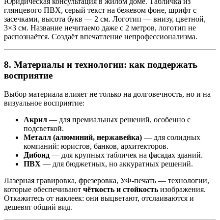
Юридическая консультация в жилом доме. Табличка из
глянцевого ПВХ, серый текст на бежевом фоне, шрифт с
засечками, высота букв — 2 см. Логотип — внизу, цветной,
3×3 см. Название нечитаемо даже с 2 метров, логотип не
распознаётся. Создаёт впечатление непрофессионализма.
8. Материалы и технологии: как поддержать
восприятие
Выбор материала влияет не только на долговечность, но и на
визуальное восприятие:
Акрил
— для премиальных решений, особенно с
подсветкой.
Металл (алюминий, нержавейка)
— для солидных
компаний: юристов, банков, архитекторов.
Дибонд
— для крупных табличек на фасадах зданий.
ПВХ
— для бюджетных, но аккуратных решений.
Лазерная гравировка, фрезеровка, УФ-печать — технологии,
которые обеспечивают
чёткость и стойкость
изображения.
Откажитесь от наклеек: они выцветают, отслаиваются и
дешевят общий вид.