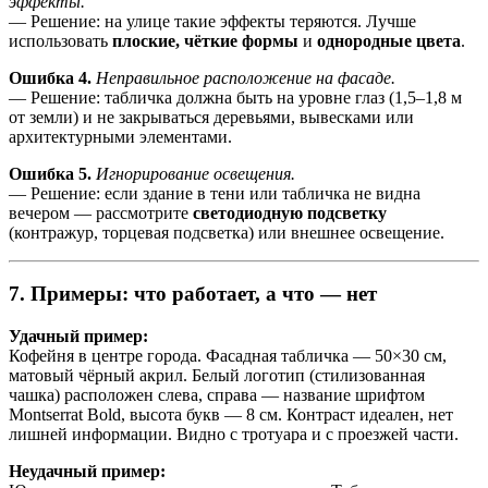
эффекты.
— Решение: на улице такие эффекты теряются. Лучше
использовать
плоские, чёткие формы
и
однородные цвета
.
Ошибка 4.
Неправильное расположение на фасаде.
— Решение: табличка должна быть на уровне глаз (1,5–1,8 м
от земли) и не закрываться деревьями, вывесками или
архитектурными элементами.
Ошибка 5.
Игнорирование освещения.
— Решение: если здание в тени или табличка не видна
вечером — рассмотрите
светодиодную подсветку
(контражур, торцевая подсветка) или внешнее освещение.
7. Примеры: что работает, а что — нет
Удачный пример:
Кофейня в центре города. Фасадная табличка — 50×30 см,
матовый чёрный акрил. Белый логотип (стилизованная
чашка) расположен слева, справа — название шрифтом
Montserrat Bold, высота букв — 8 см. Контраст идеален, нет
лишней информации. Видно с тротуара и с проезжей части.
Неудачный пример: