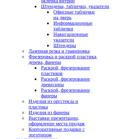
оклейка витрин
Штендеры, таблички, указатели
Офисные таблички
на дверь
Информационные
таблички
Навигационные
указатели
Штендеры
Лазерная резка и гравировка
Фрезеровка и раскрой пластика,
дерева, фанеры
Раскрой, фрезерование
пластиков
Раскрой, фрезерование
древесины
Раскрой, фрезерование
фанеры
Изделия из оргстекла и
пластика
Изделия из фанеры
Выставки презентации,
оформление места продаж
Корпоративные подарки с
логотипом