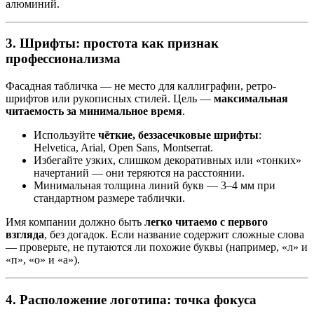
алюминий.
3. Шрифты: простота как признак
профессионализма
Фасадная табличка — не место для каллиграфии, ретро-
шрифтов или рукописных стилей. Цель —
максимальная
читаемость за минимальное время
.
Используйте
чёткие, беззасечковые шрифты
:
Helvetica, Arial, Open Sans, Montserrat.
Избегайте узких, слишком декоративных или «тонких»
начертаний — они теряются на расстоянии.
Минимальная толщина линий букв — 3–4 мм при
стандартном размере таблички.
Имя компании должно быть
легко читаемо с первого
взгляда
, без догадок. Если название содержит сложные слова
— проверьте, не путаются ли похожие буквы (например, «л» и
«п», «о» и «а»).
4. Расположение логотипа: точка фокуса