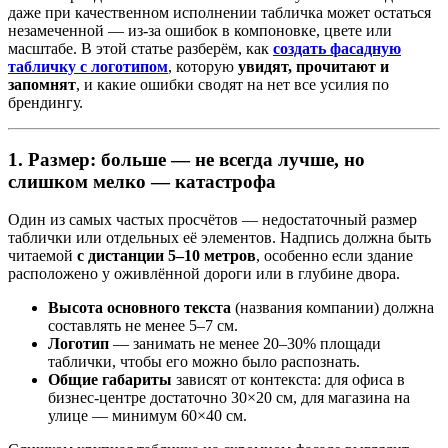
даже при качественном исполнении табличка может остаться
незамеченной — из-за ошибок в компоновке, цвете или
масштабе. В этой статье разберём, как
создать фасадную
табличку с логотипом
, которую
увидят, прочитают и
запомнят
, и какие ошибки сводят на нет все усилия по
брендингу.
1. Размер: больше — не всегда лучше, но
слишком мелко — катастрофа
Один из самых частых просчётов — недостаточный размер
таблички или отдельных её элементов. Надпись должна быть
читаемой
с дистанции 5–10 метров
, особенно если здание
расположено у оживлённой дороги или в глубине двора.
Высота основного текста
(названия компании) должна
составлять не менее 5–7 см.
Логотип
— занимать не менее 20–30% площади
таблички, чтобы его можно было распознать.
Общие габариты
зависят от контекста: для офиса в
бизнес-центре достаточно 30×20 см, для магазина на
улице — минимум 60×40 см.