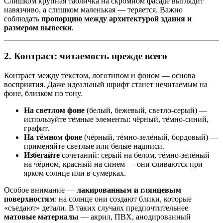
Слишком крупная табличка на скромном фасаде выглядит
навязчиво, а слишком маленькая — теряется. Важно
соблюдать
пропорцию между архитектурой здания и
размером вывески
.
2. Контраст: читаемость прежде всего
Контраст между текстом, логотипом и фоном — основа
восприятия. Даже идеальный шрифт станет нечитаемым на
фоне, близком по тону.
На светлом фоне
(белый, бежевый, светло-серый) —
используйте тёмные элементы: чёрный, тёмно-синий,
графит.
На тёмном фоне
(чёрный, тёмно-зелёный, бордовый) —
применяйте светлые или белые надписи.
Избегайте
сочетаний: серый на белом, тёмно-зелёный
на чёрном, красный на синем — они сливаются при
ярком солнце или в сумерках.
Особое внимание —
лакированным и глянцевым
поверхностям
: на солнце они создают блики, которые
«съедают» детали. В таких случаях предпочтительнее
матовые материалы
— акрил, ПВХ, анодированный