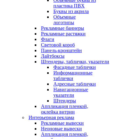
Объемные буквы из
пластика ПВХ
Буквы из акрила
Объемные
логотипы
Рекламные баннеры
Рекламные растяжки
Флаги
Световой короб
Панель-кронштейн
Лайтбоксы
Штендеры, таблички, указатели
Фасадные таблички
Информационные
таблички
Адресные таблички
Навигационные
указатели
Штендеры
Аппликация пленкой,
оклейка витрин
Интерьерная реклама
Рекламные вывески
Неоновые вывески
Аппликация пленкой,