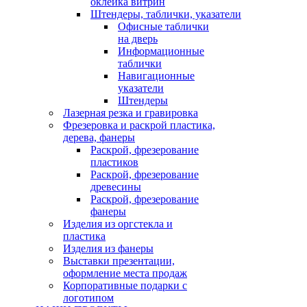
оклейка витрин
Штендеры, таблички, указатели
Офисные таблички
на дверь
Информационные
таблички
Навигационные
указатели
Штендеры
Лазерная резка и гравировка
Фрезеровка и раскрой пластика,
дерева, фанеры
Раскрой, фрезерование
пластиков
Раскрой, фрезерование
древесины
Раскрой, фрезерование
фанеры
Изделия из оргстекла и
пластика
Изделия из фанеры
Выставки презентации,
оформление места продаж
Корпоративные подарки с
логотипом