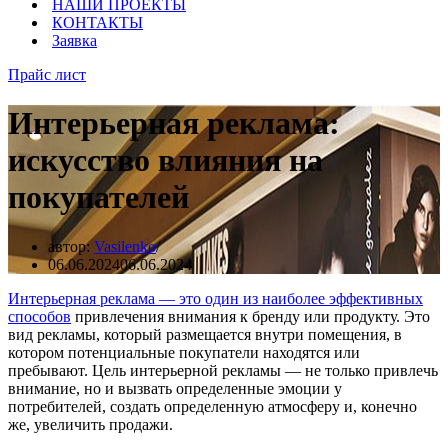
НАШИ ПРОЕКТЫ
КОНТАКТЫ
Заявка
Прайс лист
Интерьерная реклама:
искусство влияния на
покупателей
автор:
Vasilenko
06.06.2024
06.06.2024
Интерьерная реклама — это один из наиболее эффективных
способов
привлечения внимания к бренду или продукту. Это
вид рекламы, который размещается внутри помещения, в
котором потенциальные покупатели находятся или
пребывают. Цель интерьерной рекламы — не только привлечь
внимание, но и вызвать определенные эмоции у
потребителей, создать определенную атмосферу и, конечно
же, увеличить продажи.