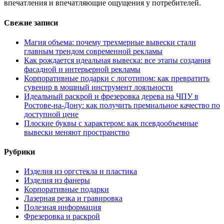
впечатления и впечатляющие ощущения у потребителей.
Свежие записи
Магия объема: почему трехмерные вывески стали
главным трендом современной рекламы
Как рождается идеальная вывеска: все этапы создания
фасадной и интерьерной рекламы
Корпоративные подарки с логотипом: как превратить
сувенир в мощный инструмент лояльности
Идеальный раскрой и фрезеровка дерева на ЧПУ в
Ростове-на-Дону: как получить премиальное качество по
доступной цене
Плоские буквы с характером: как псевдообъемные
вывески меняют пространство
Рубрики
Изделия из оргстекла и пластика
Изделия из фанеры
Корпоративные подарки
Лазерная резка и гравировка
Полезная информация
Фрезеровка и раскрой