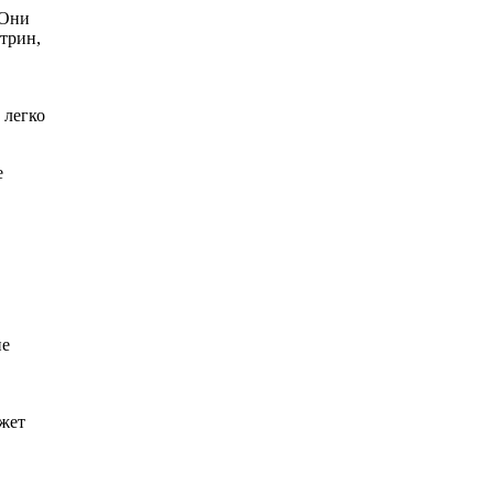
 Они
трин,
 легко
е
не
ожет