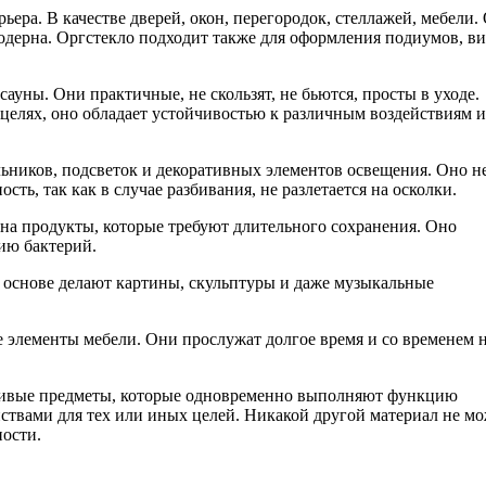
ьера. В качестве дверей, окон, перегородок, стеллажей, мебели.
модерна. Оргстекло подходит также для оформления подиумов, ви
ауны. Они практичные, не скользят, не бьются, просты в уходе.
целях, оно обладает устойчивостью к различным воздействиям и
льников, подсветок и декоративных элементов освещения. Оно н
сть, так как в случае разбивания, не разлетается на осколки.
 на продукты, которые требуют длительного сохранения. Оно
ию бактерий.
о основе делают картины, скульптуры и даже музыкальные
е элементы мебели. Они прослужат долгое время и со временем 
асивые предметы, которые одновременно выполняют функцию
ствами для тех или иных целей. Никакой другой материал не м
ности.