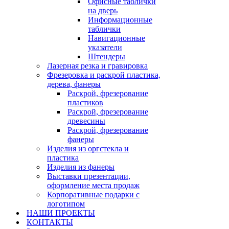
Офисные таблички
на дверь
Информационные
таблички
Навигационные
указатели
Штендеры
Лазерная резка и гравировка
Фрезеровка и раскрой пластика,
дерева, фанеры
Раскрой, фрезерование
пластиков
Раскрой, фрезерование
древесины
Раскрой, фрезерование
фанеры
Изделия из оргстекла и
пластика
Изделия из фанеры
Выставки презентации,
оформление места продаж
Корпоративные подарки с
логотипом
НАШИ ПРОЕКТЫ
КОНТАКТЫ