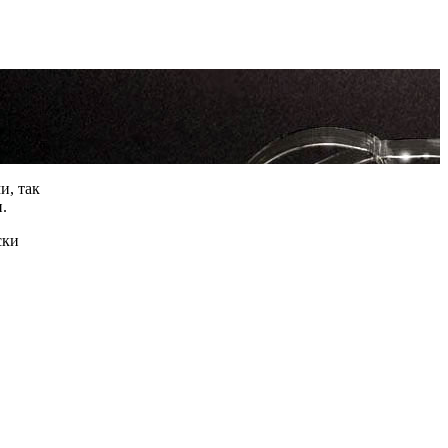
и, так
.
ски