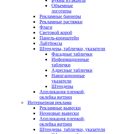
Буквы из акрила
Объемные
логотипы
Рекламные баннеры
Рекламные растяжки
Флаги
Световой короб
Панель-кронштейн
Лайтбоксы
Штендеры, таблички, указатели
Фасадные таблички
Информационные
таблички
Адресные таблички
Навигационные
указатели
Штендеры
Аппликация пленкой,
оклейка витрин
Интерьерная реклама
Рекламные вывески
Неоновые вывески
Аппликация пленкой,
оклейка витрин
Штендеры, таблички, указатели