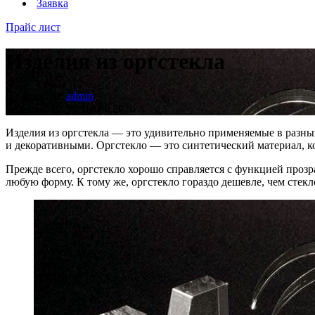
Заявка
Прайс лист
Изделия из оргстекла
автор:
admin
12.04.2023
18.06.2026
Изделия из оргстекла — это удивительно применяемые в разн
и декоративными. Оргстекло — это синтетический материал, к
Прежде всего, оргстекло хорошо справляется с функцией прозр
любую форму. К тому же, оргстекло гораздо дешевле, чем стекл