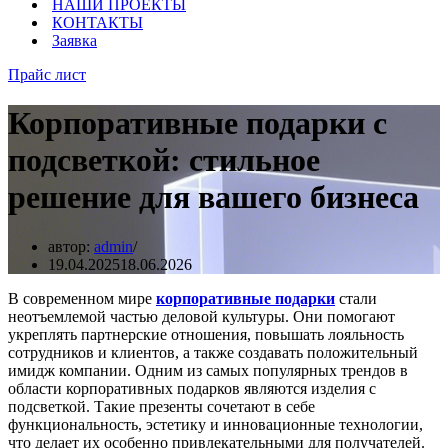
НАШИ ПРОЕКТЫ
КОНТАКТЫ
Заявка
Прайс лист
Корпоративные подарки с
подсветкой: стильное
решение для вашего бизнеса
автор:
admin
19.04.2025
18.06.2026
В современном мире
корпоративные подарки
стали
неотъемлемой частью деловой культуры. Они помогают
укреплять партнерские отношения, повышать лояльность
сотрудников и клиентов, а также создавать положительный
имидж компании. Одним из самых популярных трендов в
области корпоративных подарков являются изделия с
подсветкой. Такие презенты сочетают в себе
функциональность, эстетику и инновационные технологии,
что делает их особенно привлекательными для получателей.