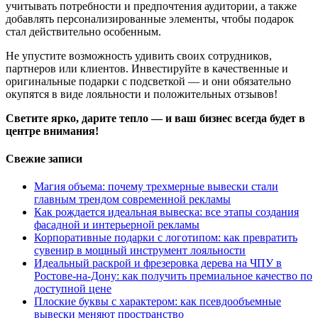
учитывать потребности и предпочтения аудитории, а также
добавлять персонализированные элементы, чтобы подарок
стал действительно особенным.
Не упустите возможность удивить своих сотрудников,
партнеров или клиентов. Инвестируйте в качественные и
оригинальные подарки с подсветкой — и они обязательно
окупятся в виде лояльности и положительных отзывов!
Светите ярко, дарите тепло — и ваш бизнес всегда будет в
центре внимания!
Свежие записи
Магия объема: почему трехмерные вывески стали
главным трендом современной рекламы
Как рождается идеальная вывеска: все этапы создания
фасадной и интерьерной рекламы
Корпоративные подарки с логотипом: как превратить
сувенир в мощный инструмент лояльности
Идеальный раскрой и фрезеровка дерева на ЧПУ в
Ростове-на-Дону: как получить премиальное качество по
доступной цене
Плоские буквы с характером: как псевдообъемные
вывески меняют пространство