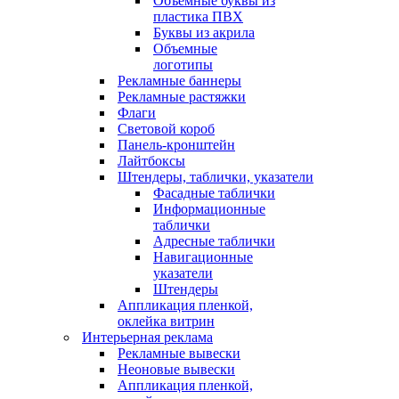
Объемные буквы из
пластика ПВХ
Буквы из акрила
Объемные
логотипы
Рекламные баннеры
Рекламные растяжки
Флаги
Световой короб
Панель-кронштейн
Лайтбоксы
Штендеры, таблички, указатели
Фасадные таблички
Информационные
таблички
Адресные таблички
Навигационные
указатели
Штендеры
Аппликация пленкой,
оклейка витрин
Интерьерная реклама
Рекламные вывески
Неоновые вывески
Аппликация пленкой,