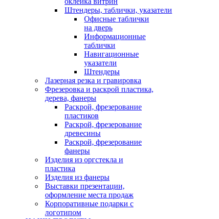
оклейка витрин
Штендеры, таблички, указатели
Офисные таблички
на дверь
Информационные
таблички
Навигационные
указатели
Штендеры
Лазерная резка и гравировка
Фрезеровка и раскрой пластика,
дерева, фанеры
Раскрой, фрезерование
пластиков
Раскрой, фрезерование
древесины
Раскрой, фрезерование
фанеры
Изделия из оргстекла и
пластика
Изделия из фанеры
Выставки презентации,
оформление места продаж
Корпоративные подарки с
логотипом