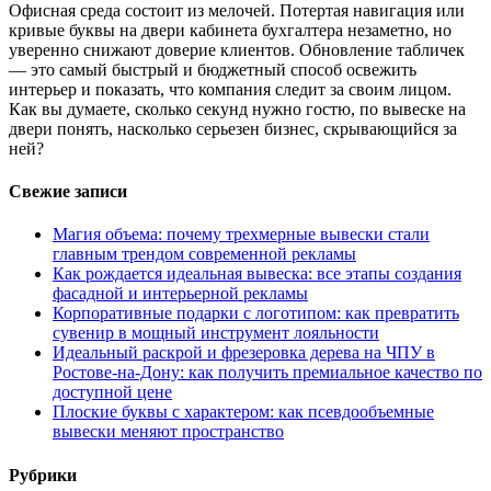
Офисная среда состоит из мелочей. Потертая навигация или
кривые буквы на двери кабинета бухгалтера незаметно, но
уверенно снижают доверие клиентов. Обновление табличек
— это самый быстрый и бюджетный способ освежить
интерьер и показать, что компания следит за своим лицом.
Как вы думаете, сколько секунд нужно гостю, по вывеске на
двери понять, насколько серьезен бизнес, скрывающийся за
ней?
Свежие записи
Магия объема: почему трехмерные вывески стали
главным трендом современной рекламы
Как рождается идеальная вывеска: все этапы создания
фасадной и интерьерной рекламы
Корпоративные подарки с логотипом: как превратить
сувенир в мощный инструмент лояльности
Идеальный раскрой и фрезеровка дерева на ЧПУ в
Ростове-на-Дону: как получить премиальное качество по
доступной цене
Плоские буквы с характером: как псевдообъемные
вывески меняют пространство
Рубрики