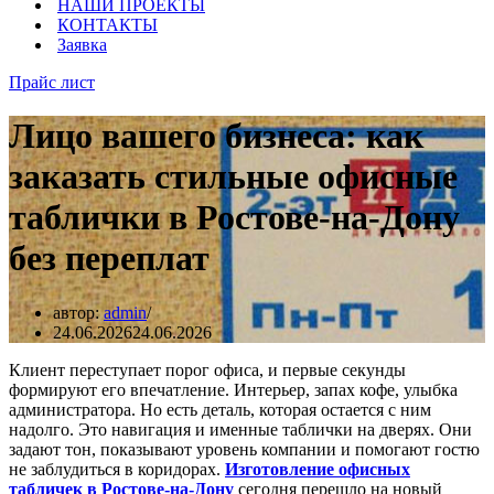
НАШИ ПРОЕКТЫ
КОНТАКТЫ
Заявка
Прайс лист
Лицо вашего бизнеса: как
заказать стильные офисные
таблички в Ростове-на-Дону
без переплат
автор:
admin
24.06.2026
24.06.2026
Клиент переступает порог офиса, и первые секунды
формируют его впечатление. Интерьер, запах кофе, улыбка
администратора. Но есть деталь, которая остается с ним
надолго. Это навигация и именные таблички на дверях. Они
задают тон, показывают уровень компании и помогают гостю
не заблудиться в коридорах.
Изготовление офисных
табличек в Ростове-на-Дону
сегодня перешло на новый