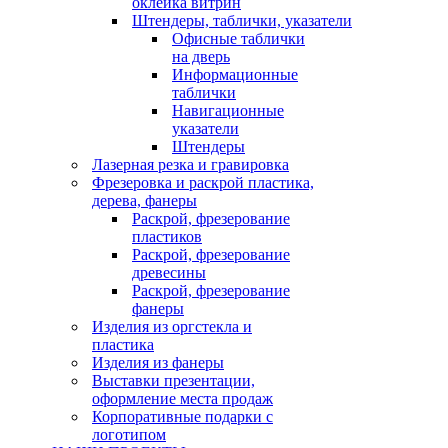
оклейка витрин
Штендеры, таблички, указатели
Офисные таблички
на дверь
Информационные
таблички
Навигационные
указатели
Штендеры
Лазерная резка и гравировка
Фрезеровка и раскрой пластика,
дерева, фанеры
Раскрой, фрезерование
пластиков
Раскрой, фрезерование
древесины
Раскрой, фрезерование
фанеры
Изделия из оргстекла и
пластика
Изделия из фанеры
Выставки презентации,
оформление места продаж
Корпоративные подарки с
логотипом