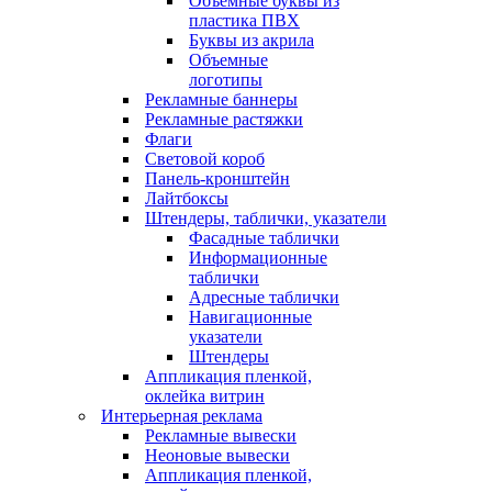
Объемные буквы из
пластика ПВХ
Буквы из акрила
Объемные
логотипы
Рекламные баннеры
Рекламные растяжки
Флаги
Световой короб
Панель-кронштейн
Лайтбоксы
Штендеры, таблички, указатели
Фасадные таблички
Информационные
таблички
Адресные таблички
Навигационные
указатели
Штендеры
Аппликация пленкой,
оклейка витрин
Интерьерная реклама
Рекламные вывески
Неоновые вывески
Аппликация пленкой,