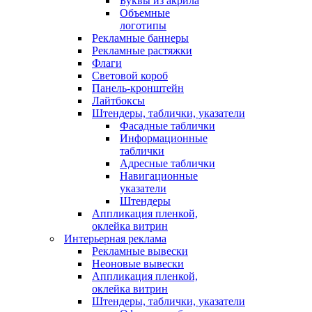
Буквы из акрила
Объемные
логотипы
Рекламные баннеры
Рекламные растяжки
Флаги
Световой короб
Панель-кронштейн
Лайтбоксы
Штендеры, таблички, указатели
Фасадные таблички
Информационные
таблички
Адресные таблички
Навигационные
указатели
Штендеры
Аппликация пленкой,
оклейка витрин
Интерьерная реклама
Рекламные вывески
Неоновые вывески
Аппликация пленкой,
оклейка витрин
Штендеры, таблички, указатели