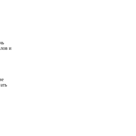
чь
лов и
ие
ать