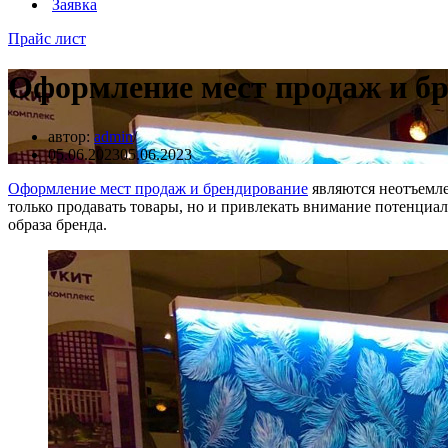
Заявка
Прайс лист
Оформление мест продаж и б
автор:
admin
05.06.2023
05.06.2023
Оформление мест продаж и брендирование
являются неотъемл
только продавать товары, но и привлекать внимание потенциа
образа бренда.