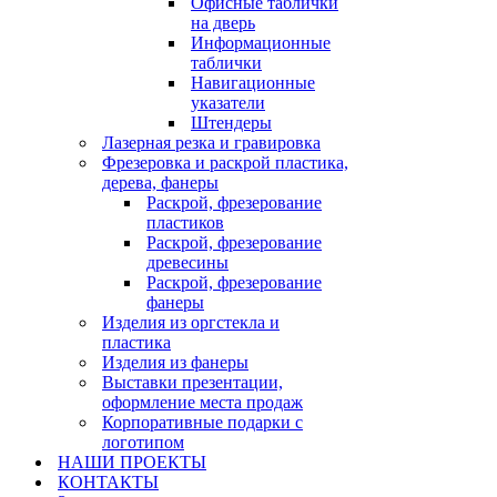
Офисные таблички
на дверь
Информационные
таблички
Навигационные
указатели
Штендеры
Лазерная резка и гравировка
Фрезеровка и раскрой пластика,
дерева, фанеры
Раскрой, фрезерование
пластиков
Раскрой, фрезерование
древесины
Раскрой, фрезерование
фанеры
Изделия из оргстекла и
пластика
Изделия из фанеры
Выставки презентации,
оформление места продаж
Корпоративные подарки с
логотипом
НАШИ ПРОЕКТЫ
КОНТАКТЫ