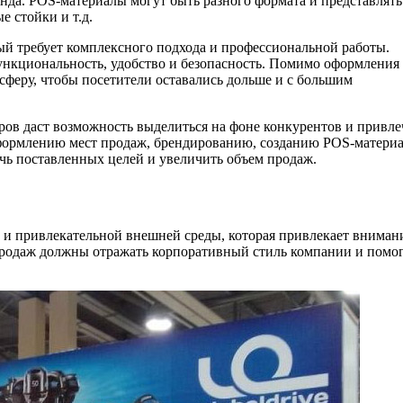
нда. POS-материалы могут быть разного формата и представлять
е стойки и т.д.
й требует комплексного подхода и профессиональной работы.
функциональность, удобство и безопасность. Помимо оформления
феру, чтобы посетители оставались дольше и с большим
ов даст возможность выделиться на фоне конкурентов и привле
формлению мест продаж, брендированию, созданию POS-материа
ь поставленных целей и увеличить объем продаж.
 и привлекательной внешней среды, которая привлекает вниман
продаж должны отражать корпоративный стиль компании и помог