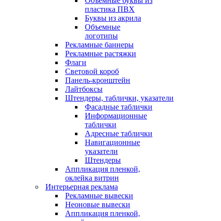
Объемные буквы из
пластика ПВХ
Буквы из акрила
Объемные
логотипы
Рекламные баннеры
Рекламные растяжки
Флаги
Световой короб
Панель-кронштейн
Лайтбоксы
Штендеры, таблички, указатели
Фасадные таблички
Информационные
таблички
Адресные таблички
Навигационные
указатели
Штендеры
Аппликация пленкой,
оклейка витрин
Интерьерная реклама
Рекламные вывески
Неоновые вывески
Аппликация пленкой,