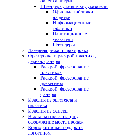
оклейка витрин
Штендеры, таблички, указатели
Офисные таблички
на дверь
Информационные
таблички
Навигационные
указатели
Штендеры
Лазерная резка и гравировка
Фрезеровка и раскрой пластика,
дерева, фанеры
Раскрой, фрезерование
пластиков
Раскрой, фрезерование
древесины
Раскрой, фрезерование
фанеры
Изделия из оргстекла и
пластика
Изделия из фанеры
Выставки презентации,
оформление места продаж
Корпоративные подарки с
логотипом