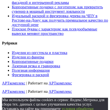
фасадной и интерьерной рекламы
Корпоративные подарки с логотипом: как превратить
сувенир в мощный инструмент лояльности
Идеальный раскрой и фрезеровка дерева на ЧПУ в
Ростове-на-Дону: как получить премиальное качество по
доступной цене
Плоские буквы с характером: как псевдообъемные
вывески меняют пространство
Рубрики
Изделия из оргстекла и пластика
Изделия из фанеры
Корпоративные подарки
Лазерная резка и гравировка
Полезная информация
Фрезеровка и раскрой
АРТкомплекс
| Работает на
АРТкомплекс
АРТкомплекс
| Работает на
АРТкомплекс
Мы используем файлы cookies и сервис Яндекс.Метрика для
сбора тех. данных с целью улучшения качества услуг.
Оставаясь на сайте вы принимаете
условия обработки