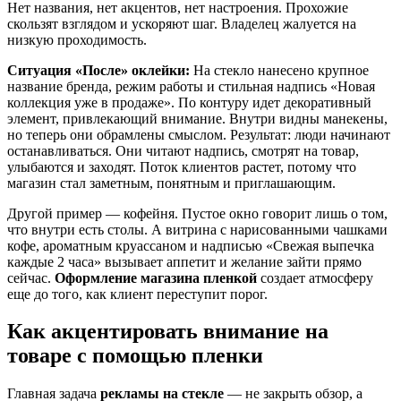
Нет названия, нет акцентов, нет настроения. Прохожие
скользят взглядом и ускоряют шаг. Владелец жалуется на
низкую проходимость.
Ситуация «После» оклейки:
На стекло нанесено крупное
название бренда, режим работы и стильная надпись «Новая
коллекция уже в продаже». По контуру идет декоративный
элемент, привлекающий внимание. Внутри видны манекены,
но теперь они обрамлены смыслом. Результат: люди начинают
останавливаться. Они читают надпись, смотрят на товар,
улыбаются и заходят. Поток клиентов растет, потому что
магазин стал заметным, понятным и приглашающим.
Другой пример — кофейня. Пустое окно говорит лишь о том,
что внутри есть столы. А витрина с нарисованными чашками
кофе, ароматным круассаном и надписью «Свежая выпечка
каждые 2 часа» вызывает аппетит и желание зайти прямо
сейчас.
Оформление магазина пленкой
создает атмосферу
еще до того, как клиент переступит порог.
Как акцентировать внимание на
товаре с помощью пленки
Главная задача
рекламы на стекле
— не закрыть обзор, а