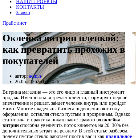
НАШИ ПРОЕКТЫ
КОНТАКТЫ
Заявка
Прайс лист
Оклейка витрин пленкой:
как превратить прохожих в
покупателей
автор:
admin
26.05.2026
26.05.2026
Витрина магазина — это его лицо и главный инструмент
продаж. Именно она встречает клиента, формирует первое
впечатление и решает, зайдет человек внутрь или пройдет
мимо. Многие владельцы бизнеса недооценивают силу
оформления, оставляя стекло пустым и прозрачным. Однако
статистика и практика показывают: грамотная
оклейка
витрин
способна увеличить поток клиентов на 20–30% без
дополнительных затрат на рекламу. В этой статье разберем,
почему пустое стекло работает против вас и как
правильное