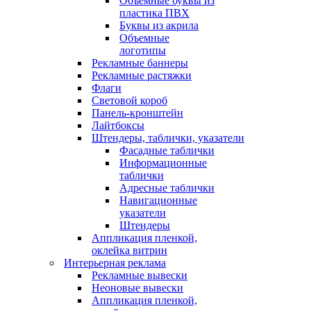
Объемные буквы из
пластика ПВХ
Буквы из акрила
Объемные
логотипы
Рекламные баннеры
Рекламные растяжки
Флаги
Световой короб
Панель-кронштейн
Лайтбоксы
Штендеры, таблички, указатели
Фасадные таблички
Информационные
таблички
Адресные таблички
Навигационные
указатели
Штендеры
Аппликация пленкой,
оклейка витрин
Интерьерная реклама
Рекламные вывески
Неоновые вывески
Аппликация пленкой,