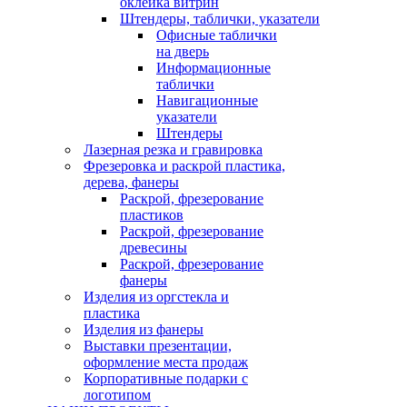
оклейка витрин
Штендеры, таблички, указатели
Офисные таблички
на дверь
Информационные
таблички
Навигационные
указатели
Штендеры
Лазерная резка и гравировка
Фрезеровка и раскрой пластика,
дерева, фанеры
Раскрой, фрезерование
пластиков
Раскрой, фрезерование
древесины
Раскрой, фрезерование
фанеры
Изделия из оргстекла и
пластика
Изделия из фанеры
Выставки презентации,
оформление места продаж
Корпоративные подарки с
логотипом