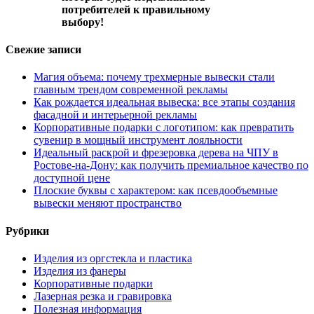
потребителей к правильному
выбору!
Свежие записи
Магия объема: почему трехмерные вывески стали
главным трендом современной рекламы
Как рождается идеальная вывеска: все этапы создания
фасадной и интерьерной рекламы
Корпоративные подарки с логотипом: как превратить
сувенир в мощный инструмент лояльности
Идеальный раскрой и фрезеровка дерева на ЧПУ в
Ростове-на-Дону: как получить премиальное качество по
доступной цене
Плоские буквы с характером: как псевдообъемные
вывески меняют пространство
Рубрики
Изделия из оргстекла и пластика
Изделия из фанеры
Корпоративные подарки
Лазерная резка и гравировка
Полезная информация