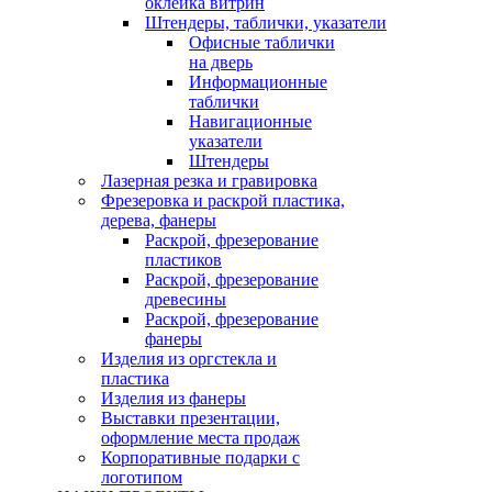
оклейка витрин
Штендеры, таблички, указатели
Офисные таблички
на дверь
Информационные
таблички
Навигационные
указатели
Штендеры
Лазерная резка и гравировка
Фрезеровка и раскрой пластика,
дерева, фанеры
Раскрой, фрезерование
пластиков
Раскрой, фрезерование
древесины
Раскрой, фрезерование
фанеры
Изделия из оргстекла и
пластика
Изделия из фанеры
Выставки презентации,
оформление места продаж
Корпоративные подарки с
логотипом