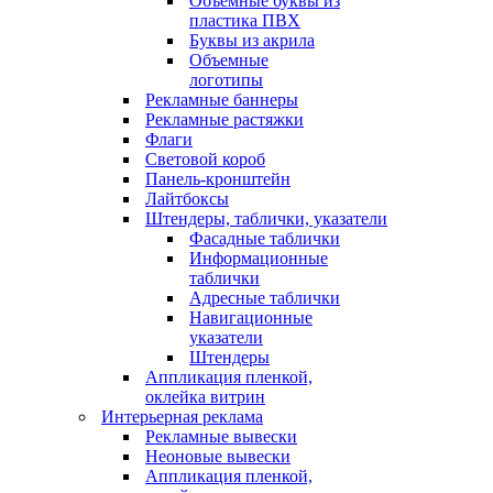
Объемные буквы из
пластика ПВХ
Буквы из акрила
Объемные
логотипы
Рекламные баннеры
Рекламные растяжки
Флаги
Световой короб
Панель-кронштейн
Лайтбоксы
Штендеры, таблички, указатели
Фасадные таблички
Информационные
таблички
Адресные таблички
Навигационные
указатели
Штендеры
Аппликация пленкой,
оклейка витрин
Интерьерная реклама
Рекламные вывески
Неоновые вывески
Аппликация пленкой,