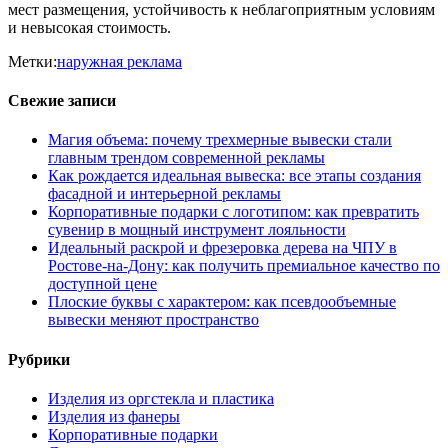
мест размещения, устойчивость к неблагоприятным условиям
и невысокая стоимость.
Метки:
наружная реклама
Свежие записи
Магия объема: почему трехмерные вывески стали
главным трендом современной рекламы
Как рождается идеальная вывеска: все этапы создания
фасадной и интерьерной рекламы
Корпоративные подарки с логотипом: как превратить
сувенир в мощный инструмент лояльности
Идеальный раскрой и фрезеровка дерева на ЧПУ в
Ростове-на-Дону: как получить премиальное качество по
доступной цене
Плоские буквы с характером: как псевдообъемные
вывески меняют пространство
Рубрики
Изделия из оргстекла и пластика
Изделия из фанеры
Корпоративные подарки