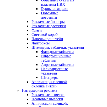
Объемные буквы из
пластика ПВХ
Буквы из акрила
Объемные
логотипы
Рекламные баннеры
Рекламные растяжки
Флаги
Световой короб
Панель-кронштейн
Лайтбоксы
Штендеры, таблички, указатели
Фасадные таблички
Информационные
таблички
Адресные таблички
Навигационные
указатели
Штендеры
Аппликация пленкой,
оклейка витрин
Интерьерная реклама
Рекламные вывески
Неоновые вывески
Аппликация пленкой,