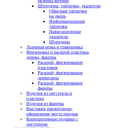
оклейка витрин
Штендеры, таблички, указатели
Офисные таблички
на дверь
Информационные
таблички
Навигационные
указатели
Штендеры
Лазерная резка и гравировка
Фрезеровка и раскрой пластика,
дерева, фанеры
Раскрой, фрезерование
пластиков
Раскрой, фрезерование
древесины
Раскрой, фрезерование
фанеры
Изделия из оргстекла и
пластика
Изделия из фанеры
Выставки презентации,
оформление места продаж
Корпоративные подарки с
логотипом