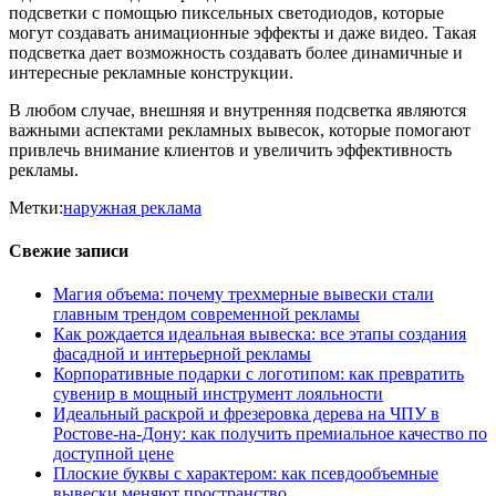
подсветки с помощью пиксельных светодиодов, которые
могут создавать анимационные эффекты и даже видео. Такая
подсветка дает возможность создавать более динамичные и
интересные рекламные конструкции.
В любом случае, внешняя и внутренняя подсветка являются
важными аспектами рекламных вывесок, которые помогают
привлечь внимание клиентов и увеличить эффективность
рекламы.
Метки:
наружная реклама
Свежие записи
Магия объема: почему трехмерные вывески стали
главным трендом современной рекламы
Как рождается идеальная вывеска: все этапы создания
фасадной и интерьерной рекламы
Корпоративные подарки с логотипом: как превратить
сувенир в мощный инструмент лояльности
Идеальный раскрой и фрезеровка дерева на ЧПУ в
Ростове-на-Дону: как получить премиальное качество по
доступной цене
Плоские буквы с характером: как псевдообъемные
вывески меняют пространство