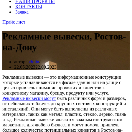
НАШИ ПРОЕКТЫ
КОНТАКТЫ
Заявка
Прайс лист
Рекламные вывески, Ростов-
на-Дону
автор:
admin
22.05.2023
22.08.2023
Рекламные вывески — это информационные конструкции,
которые устанавливаются на фасаде здания или на улице с
целью привлечь внимание прохожих и клиентов к
конкретному магазину, бренду, продукту или услуге.
Рекламные вывески могут
быть различных форм и размеров,
от небольших табличек до крупных световых конструкций и
инсталляций. Они могут быть выполнены из различных
материалов, таких как металл, пластик, стекло, дерево, ткань
и т.д. Рекламные вывески являются важным инструментом
маркетинга для любого бизнеса и могут помочь привлечь
большое количество потенциальных клиентов в Ростов-на-