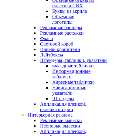
Объемные буквы из
пластика ПВХ
Буквы из акрила
Объемные
логотипы
Рекламные баннеры
Рекламные растяжки
Флаги
Световой короб
Панель-кронштейн
Лайтбоксы
Штендеры, таблички, указатели
Фасадные таблички
Информационные
таблички
Адресные таблички
Навигационные
указатели
Штендеры
Аппликация пленкой,
оклейка витрин
Интерьерная реклама
Рекламные вывески
Неоновые вывески
Аппликация пленкой,