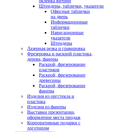
оклейка витрин
Штендеры, таблички, указатели
Офисные таблички
на дверь
Информационные
таблички
Навигационные
указатели
Штендеры
Лазерная резка и гравировка
Фрезеровка и раскрой пластика,
дерева, фанеры
Раскрой, фрезерование
пластиков
Раскрой, фрезерование
древесины
Раскрой, фрезерование
фанеры
Изделия из оргстекла и
пластика
Изделия из фанеры
Выставки презентации,
оформление места продаж
Корпоративные подарки с
логотипом