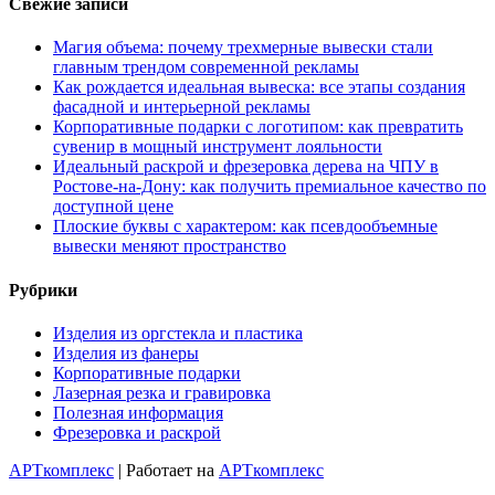
Свежие записи
Магия объема: почему трехмерные вывески стали
главным трендом современной рекламы
Как рождается идеальная вывеска: все этапы создания
фасадной и интерьерной рекламы
Корпоративные подарки с логотипом: как превратить
сувенир в мощный инструмент лояльности
Идеальный раскрой и фрезеровка дерева на ЧПУ в
Ростове-на-Дону: как получить премиальное качество по
доступной цене
Плоские буквы с характером: как псевдообъемные
вывески меняют пространство
Рубрики
Изделия из оргстекла и пластика
Изделия из фанеры
Корпоративные подарки
Лазерная резка и гравировка
Полезная информация
Фрезеровка и раскрой
АРТкомплекс
| Работает на
АРТкомплекс