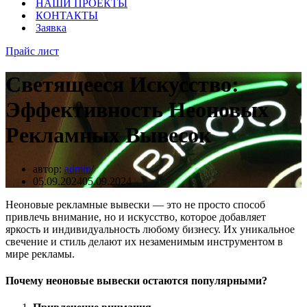
НАШИ ПРОЕКТЫ
КОНТАКТЫ
Заявка
Прайс лист
Светящееся Искусство:
Эффективность Неоновых
Рекламных Вывесок
автор:
admin
05.09.2024
05.09.2024
Неоновые рекламные вывески — это не просто способ
привлечь внимание, но и искусство, которое добавляет
яркость и индивидуальность любому бизнесу. Их уникальное
свечение и стиль делают их незаменимым инструментом в
мире рекламы.
Почему неоновые вывески остаются популярными?