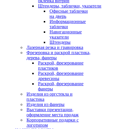
оклейка витрин
Штендеры, таблички, указатели
Офисные таблички
на дверь
Информационные
таблички
Навигационные
указатели
Штендеры
Лазерная резка и гравировка
Фрезеровка и раскрой пластика,
дерева, фанеры
Раскрой, фрезерование
пластиков
Раскрой, фрезерование
древесины
Раскрой, фрезерование
фанеры
Изделия из оргстекла и
пластика
Изделия из фанеры
Выставки презентации,
оформление места продаж
Корпоративные подарки с
логотипом