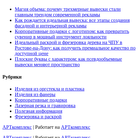
Магия объема: почему трехмерные вывески стали
главным трендом современной рекламы
Как рождается идеальная вывеска: все этапы создания
фасадной и интерьерной рекламы
Корпоративные подарки с логотипом: как превратить
сувенир в мощный инструмент лояльности
Идеальный раскрой и фрезеровка дерева на ЧПУ в
Ростове-на-Дону: как получить премиальное качество по
доступной цене
Плоские буквы с характером: как псевдообъемные
вывески меняют пространство
Рубрики
Изделия из оргстекла и пластика
Изделия из фанеры
Корпоративные подарки
Лазерная резка и гравировка
Полезная информация
Фрезеровка и раскрой
АРТкомплекс
| Работает на
АРТкомплекс
АРТкомплекс
| Работает на
АРТкомплекс