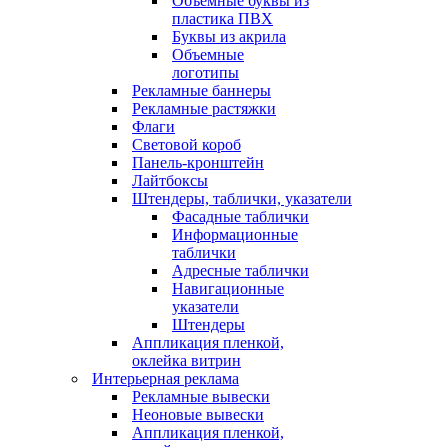
Объемные буквы из
пластика ПВХ
Буквы из акрила
Объемные
логотипы
Рекламные баннеры
Рекламные растяжки
Флаги
Световой короб
Панель-кронштейн
Лайтбоксы
Штендеры, таблички, указатели
Фасадные таблички
Информационные
таблички
Адресные таблички
Навигационные
указатели
Штендеры
Аппликация пленкой,
оклейка витрин
Интерьерная реклама
Рекламные вывески
Неоновые вывески
Аппликация пленкой,